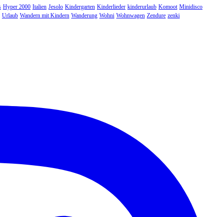
s
Hyper 2000
Italien
Jesolo
Kindergarten
Kinderlieder
kinderurlaub
Komoot
Minidisco
Urlaub
Wandern mit Kindern
Wanderung
Wohni
Wohnwagen
Zendure
zenki