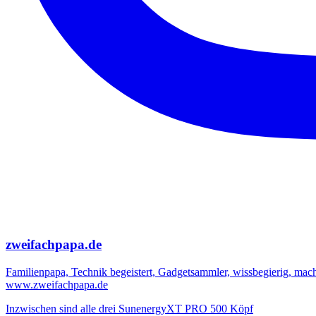
zweifachpapa.de
Familienpapa, Technik begeistert, Gadgetsammler, wissbegierig, mac
www.zweifachpapa.de
Inzwischen sind alle drei SunenergyXT PRO 500 Köpf