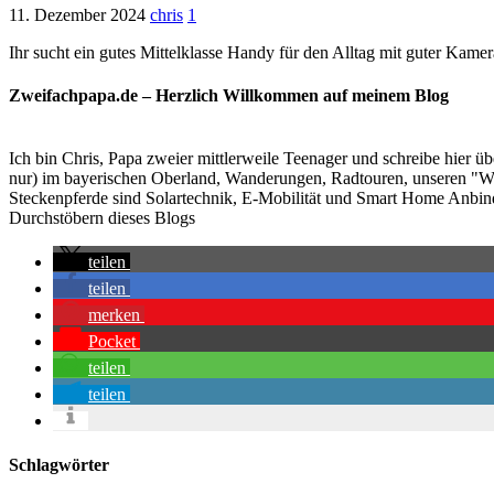
11. Dezember 2024
chris
1
Ihr sucht ein gutes Mittelklasse Handy für den Alltag mit guter Kame
Zweifachpapa.de – Herzlich Willkommen auf meinem Blog
Ich bin Chris, Papa zweier mittlerweile Teenager und schreibe hier 
nur) im bayerischen Oberland, Wanderungen, Radtouren, unseren "Wohn
Steckenpferde sind Solartechnik, E-Mobilität und Smart Home Anbindu
Durchstöbern dieses Blogs
teilen
teilen
merken
Pocket
teilen
teilen
Schlagwörter