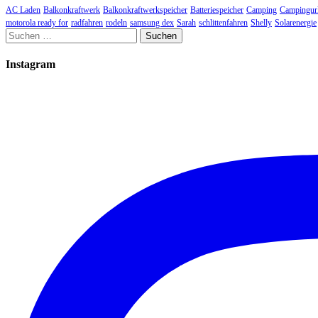
AC Laden
Balkonkraftwerk
Balkonkraftwerkspeicher
Batteriespeicher
Camping
Campingur
motorola ready for
radfahren
rodeln
samsung dex
Sarah
schlittenfahren
Shelly
Solarenergie
Suchen
nach:
Instagram