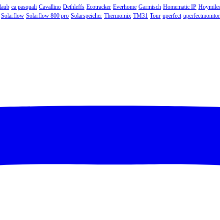
laub
ca pasquali
Cavallino
Dethleffs
Ecotracker
Everhome
Garmisch
Homematic IP
Hoymile
Solarflow
Solarflow 800 pro
Solarspeicher
Thermomix
TM31
Tour
uperfect
uperfectmonitor